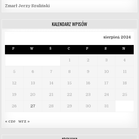
Zmarł Jerzy Szuliński
KALENDARZ WPISÓW
sierpień 2024
P
W
Ś
C
P
S
N
1
2
3
4
5
6
7
8
9
10
11
12
13
14
15
16
17
18
19
20
21
22
23
24
25
26
27
28
29
30
31
« cze
wrz »