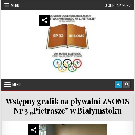
Skip to content
MENU
9 SIERPNIA 2026
UKS Hubal Białystok
Klub Sportowy
MENU
Wstępny grafik na pływalni ZSOMS
Nr 3 „Pietrasze” w Białymstoku