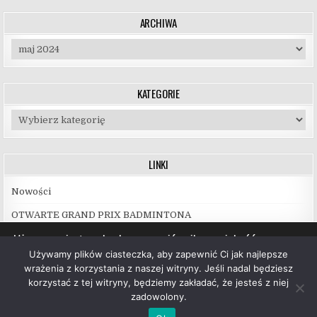
ARCHIWA
Archiwa
KATEGORIE
Kategorie
LINKI
Nowości
OTWARTE GRAND PRIX BADMINTONA
Używamy ciasteczek, aby zapewnić najlepszą jakość
korzystania z naszej witryny.
Używamy plików ciasteczka, aby zapewnić Ci jak najlepsze
Więcej informacji na temat plików ciasteczka, których
wrażenia z korzystania z naszej witryny. Jeśli nadal będziesz
używamy, oraz możliwości ich wyłączenia znajdziesz w
korzystać z tej witryny, będziemy zakładać, że jesteś z niej
ustawieniach
.
zadowolony.
Copyright © 2026 UKS Hubal Białystok
Akceptuj