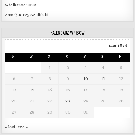
Wielkanoc 2026
Zmarł Jerzy Szuliński
KALENDARZ WPISÓW
maj 2024
P
W
Ś
C
P
S
N
1
2
3
4
5
6
7
8
9
10
11
12
13
14
15
16
17
18
19
20
21
22
23
24
25
26
27
28
29
30
31
« kwi
cze »