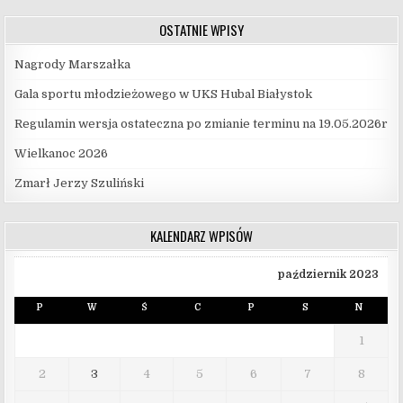
OSTATNIE WPISY
Nagrody Marszałka
Gala sportu młodzieżowego w UKS Hubal Białystok
Regulamin wersja ostateczna po zmianie terminu na 19.05.2026r
Wielkanoc 2026
Zmarł Jerzy Szuliński
KALENDARZ WPISÓW
październik 2023
P
W
Ś
C
P
S
N
1
2
3
4
5
6
7
8