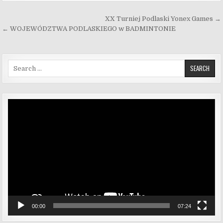
Nawigacja wpisu
XX Turniej Podlaski Yonex Games →
← WOJEWÓDZTWA PODLASKIEGO w BADMINTONIE
Search for:
Odtwarzacz
video
00:00
07:24