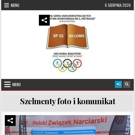
Skip to content
MENU
6 SIERPNIA 2026
UKS Hubal Białystok
Klub Sportowy
MENU
Szelmenty foto i komunikat