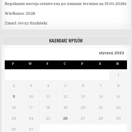
Regulamin wersja ostateczna po zmianie terminu na 19.05.2026r
Wielkanoc 2026
Zmarł Jerzy Szuliński
KALENDARZ WPISÓW
styczeń 2023
P
W
Ś
C
P
S
N
1
2
3
4
5
6
7
8
9
10
11
12
13
14
15
16
17
18
19
20
21
22
23
24
25
26
27
28
29
30
31