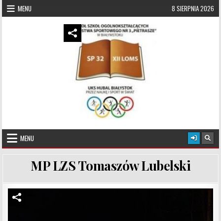
Skip to content
MENU
8 SIERPNIA 2026
UKS Hubal Białystok
Klub Sportowy
MENU
MP LZS Tomaszów Lubelski