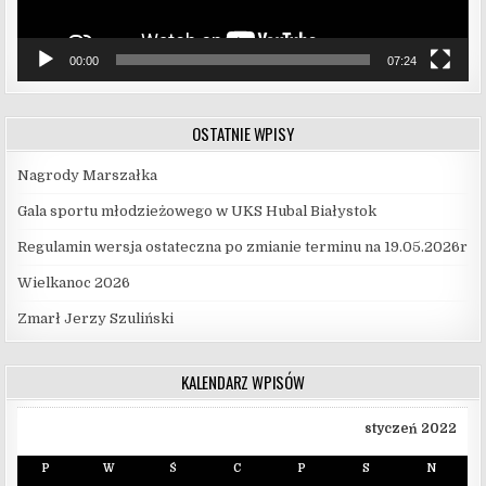
00:00
07:24
OSTATNIE WPISY
Nagrody Marszałka
Gala sportu młodzieżowego w UKS Hubal Białystok
Regulamin wersja ostateczna po zmianie terminu na 19.05.2026r
Wielkanoc 2026
Zmarł Jerzy Szuliński
KALENDARZ WPISÓW
styczeń 2022
P
W
Ś
C
P
S
N