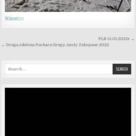
Więcej >>
Nawigacja wpisu
PLB 15.01.2022r →
← Druga odsłona Pucharu Grupy Azoty Zakopane 2022
Search for:
Odtwarzacz
video