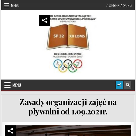
Skip to content
MENU
7 SIERPNIA 2026
UKS Hubal Białystok
Klub Sportowy
MENU
Zasady organizacji zajęć na
pływalni od 1.09.2021r.