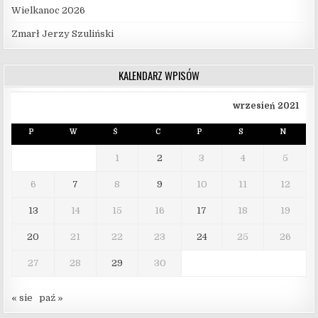
Wielkanoc 2026
Zmarł Jerzy Szuliński
KALENDARZ WPISÓW
wrzesień 2021
P
W
Ś
C
P
S
N
1
2
3
4
5
6
7
8
9
10
11
12
13
14
15
16
17
18
19
20
21
22
23
24
25
26
27
28
29
30
« sie
paź »