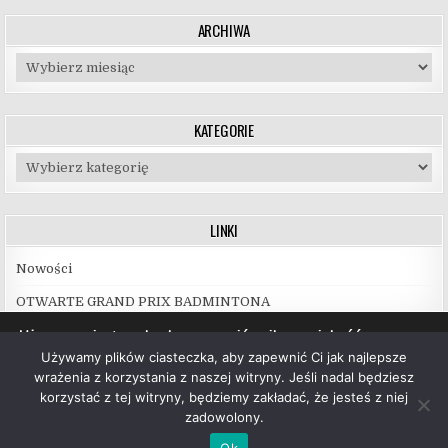
ARCHIWA
Archiwa
KATEGORIE
Kategorie
LINKI
Nowości
OTWARTE GRAND PRIX BADMINTONA
Używamy ciasteczek, aby zapewnić najlepszą jakość
korzystania z naszej witryny.
Używamy plików ciasteczka, aby zapewnić Ci jak najlepsze
Więcej informacji na temat plików ciasteczka, których
wrażenia z korzystania z naszej witryny. Jeśli nadal będziesz
używamy, oraz możliwości ich wyłączenia znajdziesz w
korzystać z tej witryny, będziemy zakładać, że jesteś z niej
ustawieniach
.
zadowolony.
Copyright © 2026 UKS Hubal Białystok
Akceptuj
Ok