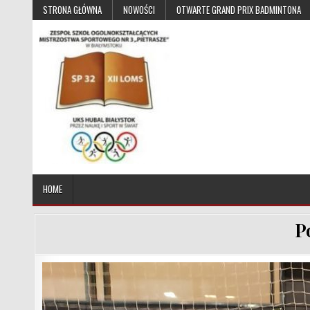
Skip to content
STRONA GŁÓWNA
NOWOŚCI
OTWARTE GRAND PRIX BADMINTONA
UKS Hubal Białystok
Klub Sportowy
HOME
P