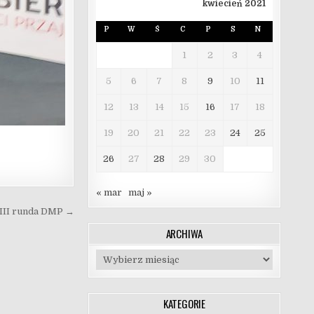
kwiecień 2021
P
W
Ś
C
P
S
N
1
2
3
4
5
6
7
8
9
10
11
12
13
14
15
16
17
18
19
20
21
22
23
24
25
26
27
28
29
30
« mar
maj »
III runda DMP →
ARCHIWA
Archiwa
KATEGORIE