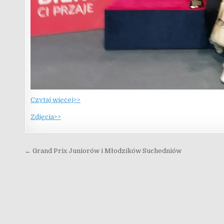
Czytaj więcej>>
Zdjęcia>>
Nawigacja wpisu
← Grand Prix Juniorów i Młodzików Suchedniów