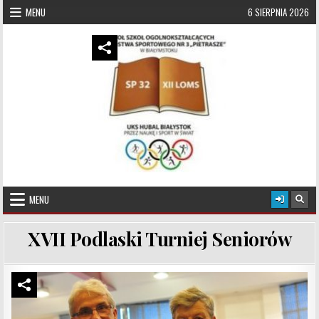
Skip to content
MENU
6 SIERPNIA 2026
UKS Hubal Białystok
Klub Sportowy
MENU
XVII Podlaski Turniej Seniorów