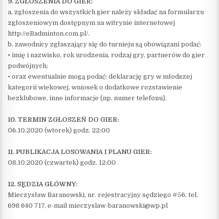
9. ZGŁOSZENIA DO GIER:
a. zgłoszenia do wszystkich gier należy składać na formularzu
zgłoszeniowym dostępnym na witrynie internetowej
http://eBadminton.com.pl/.
b. zawodnicy zgłaszający się do turnieju są obowiązani podać:
• imię i nazwisko, rok urodzenia, rodzaj gry, partnerów do gier
podwójnych;
• oraz ewentualnie mogą podać: deklarację gry w młodszej
kategorii wiekowej, wniosek o dodatkowe rozstawienie
bezklubowe, inne informacje (np. numer telefonu).
10. TERMIN ZGŁOSZEŃ DO GIER:
06.10.2020 (wtorek) godz. 22:00
11. PUBLIKACJA LOSOWANIA I PLANU GIER:
08.10.2020 (czwartek) godz. 12:00
12. SĘDZIA GŁÓWNY:
Mieczysław Baranowski, nr. rejestracyjny sędziego #56, tel.
698 640 717, e-mail mieczyslaw-baranowski@wp.pl