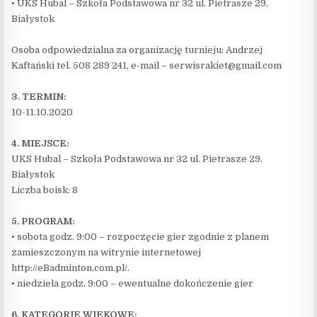
• UKS Hubal – Szkoła Podstawowa nr 32 ul. Pietrasze 29,
Białystok
Osoba odpowiedzialna za organizację turnieju: Andrzej
Kaftański tel. 508 289 241, e-mail – serwisrakiet@gmail.com
3. TERMIN:
10-11.10.2020
4. MIEJSCE:
UKS Hubal – Szkoła Podstawowa nr 32 ul. Pietrasze 29,
Białystok
Liczba boisk: 8
5. PROGRAM:
• sobota godz. 9:00 – rozpoczęcie gier zgodnie z planem
zamieszczonym na witrynie internetowej
http://eBadminton.com.pl/.
• niedziela godz. 9:00 – ewentualne dokończenie gier
6. KATEGORIE WIEKOWE: