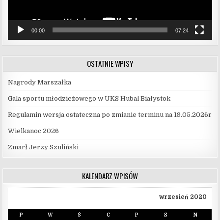
00:00
07:24
OSTATNIE WPISY
Nagrody Marszałka
Gala sportu młodzieżowego w UKS Hubal Białystok
Regulamin wersja ostateczna po zmianie terminu na 19.05.2026r
Wielkanoc 2026
Zmarł Jerzy Szuliński
KALENDARZ WPISÓW
wrzesień 2020
P
W
Ś
C
P
S
N