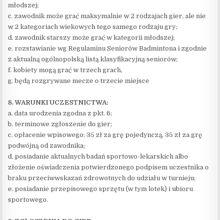
młodszej;
c. zawodnik może grać maksymalnie w 2 rodzajach gier, ale nie
w 2 kategoriach wiekowych tego samego rodzaju gry;
d. zawodnik starszy może grać w kategorii młodszej;
e. rozstawianie wg Regulaminu Seniorów Badmintona i zgodnie
z aktualną ogólnopolską listą klasyfikacyjną seniorów;
f. kobiety mogą grać w trzech grach,
g. będą rozgrywane mecze o trzecie miejsce
8. WARUNKI UCZESTNICTWA:
a. data urodzenia zgodna z pkt. 6;
b. terminowe zgłoszenie do gier;
c. opłacenie wpisowego: 35 zł za grę pojedynczą, 35 zł za grę
podwójną od zawodnika;
d. posiadanie aktualnych badań sportowo-lekarskich albo
złożenie oświadczenia potwierdzonego podpisem uczestnika o
braku przeciwwskazań zdrowotnych do udziału w turnieju;
e. posiadanie przepisowego sprzętu (w tym lotek) i ubioru
sportowego.