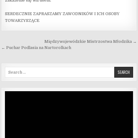
zakażenie się wirusem.
SERDECZNIE ZAPRASZAMY ZAWODNIKÓW I ICH OSOBY
TOWARZYSZĄCE
Nawigacja wpisu
Międzywojewódzkie Mistrzostwa Młodzika →
← Puchar Podlasia na Nartorolkach
Search for:
Odtwarzacz
video