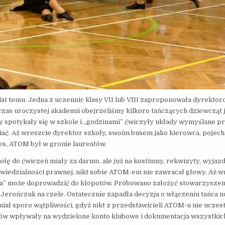
t temu. Jedna z uczennic klasy VII lub VIII zaproponowała dyrektor
zas uroczystej akademii obejrzeliśmy kilkoro tańczących dziewcząt 
 spotykały się w szkole i „godzinami” ćwiczyły układy wymyślane pr
ać. Aż wreszcie dyrektor szkoły, swoim busem jako kierowca, pojecha
es, ATOM był w gronie laureatów.
ę do ćwiczeń miały za darmo, ale już na kostiumy, rekwizyty, wyjazdy
powiedzialności prawnej, nikt sobie ATOM-em nie zawracał głowy. Aż w
tka” może doprowadzić do kłopotów. Próbowano założyć stowarzyszen
tą Jerończuk na czele. Ostatecznie zapadła decyzja o włączeniu tańca
miał sporo wątpliwości, gdyż nikt z przedstawicieli ATOM-u nie uczes
ców wpływały na wydzielone konto klubowe i dokumentacja wszystkic