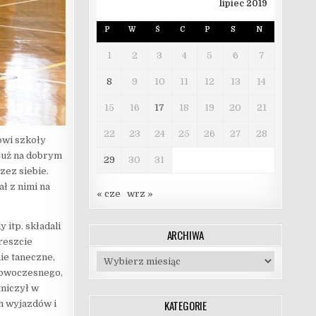
lipiec 2019
P
W
Ś
C
P
S
N
1
2
3
4
5
6
7
8
9
10
11
12
13
14
15
16
17
18
19
20
21
22
23
24
25
26
27
28
owi szkoły
już na dobrym
29
30
31
zez siebie.
ł z nimi na
« cze
wrz »
 itp. składali
ARCHIWA
reszcie
ie taneczne,
Archiwa
 nowoczesnego,
tniczył w
KATEGORIE
h wyjazdów i