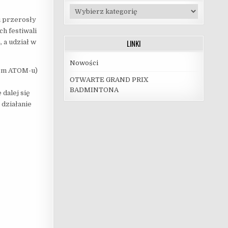
Kategorie
u przerosły
h festiwali
LINKI
 a udział w
Nowości
rem ATOM-u)
OTWARTE GRAND PRIX
BADMINTONA
dalej się
 działanie