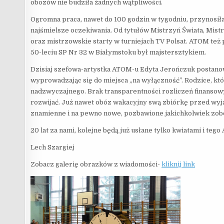
obozów nie budziła żadnych wątpliwości.
Ogromna praca, nawet do 100 godzin w tygodniu, przynosił
najśmielsze oczekiwania. Od tytułów Mistrzyń Świata, Mist
oraz mistrzowskie starty w turniejach TV Polsat. ATOM też 
50-leciu SP Nr 32 w Białymstoku był majstersztykiem.
Dzisiaj szefowa-artystka ATOM-u Edyta Jerończuk postanow
wyprowadzając się do miejsca „na wyłączność”. Rodzice, któ
nadzwyczajnego. Brak transparentności rozliczeń finansowyc
rozwijać. Już nawet obóz wakacyjny swą zbiórkę przed wyja
znamienne i na pewno nowe, pozbawione jakichkolwiek zo
20 lat za nami, kolejne będą już usłane tylko kwiatami i teg
Lech Szargiej
Zobacz galerię obrazków z wiadomości-
kliknij link