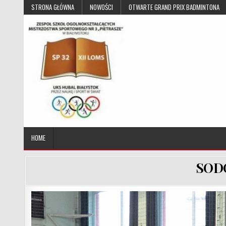
Skip to content
STRONA GŁÓWNA
NOWOŚCI
OTWARTE GRAND PRIX BADMINTONA
UKS Hubal Białystok
Klub Sportowy
HOME
SOD