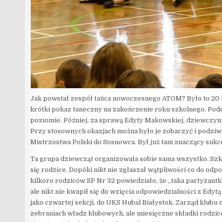
Jak powstał zespół tańca nowoczesnego ATOM? Było to 20 la
krótki pokaz taneczny na zakończenie roku szkolnego. Podc
poziomie. Później, za sprawą Edyty Makowskiej, dziewczyny
Przy stosownych okazjach można było je zobaczyć i podziwi
Mistrzostwa Polski do Sosnowca. Był już tam znaczący sukc
Ta grupa dziewcząt organizowała sobie sama wszystko. Szkoł
się rodzice. Dopóki nikt nie zgłaszał wątpliwości co do od
kilkoro rodziców SP Nr 32 powiedziało, że „taka partyzan
ale nikt nie kwapił się do wzięcia odpowiedzialności z Edy
jako czwartej sekcji, do UKS Hubal Białystok. Zarząd klubu 
zebraniach władz klubowych, ale miesięczne składki rodzi