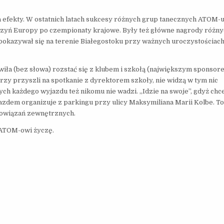
a efekty. W ostatnich latach sukcesy różnych grup tanecznych ATOM-
rzyń Europy po czempionaty krajowe. Były też główne nagrody różnyc
pokazywał się na terenie Białegostoku przy ważnych uroczystościach,
iła (bez słowa) rozstać się z klubem i szkołą (największym sponso
rzy przyszli na spotkanie z dyrektorem szkoły, nie widzą w tym nic
h każdego wyjazdu też nikomu nie wadzi. „Idzie na swoje”, gdyż chce 
zdem organizuje z parkingu przy ulicy Maksymiliana Marii Kolbe. To
bowiązań zewnętrznych.
o ATOM-owi życzę.