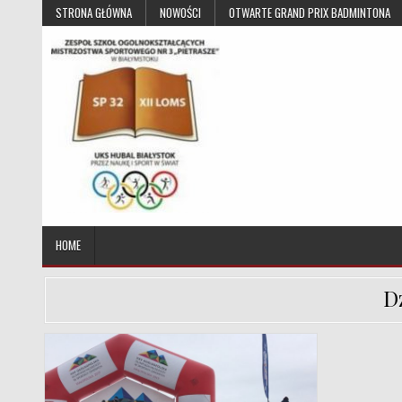
Skip to content
STRONA GŁÓWNA
NOWOŚCI
OTWARTE GRAND PRIX BADMINTONA
UKS Hubal Białystok
Klub Sportowy
HOME
D