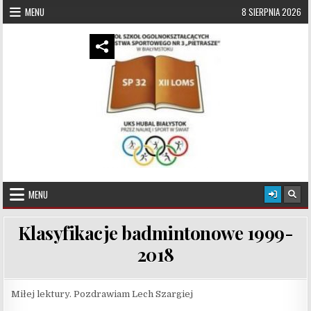
Skip to content
MENU
8 SIERPNIA 2026
UKS Hubal Białystok
Klub Sportowy
MENU
Klasyfikacje badmintonowe 1999-
2018
Miłej lektury. Pozdrawiam Lech Szargiej