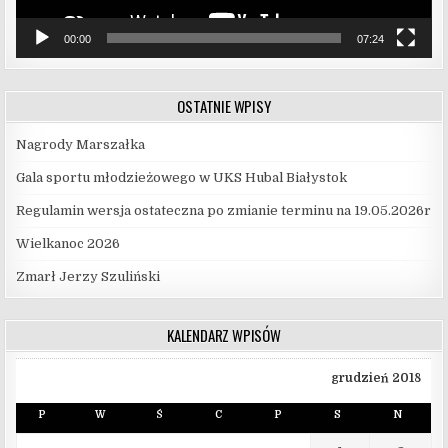
00:00
07:24
OSTATNIE WPISY
Nagrody Marszałka
Gala sportu młodzieżowego w UKS Hubal Białystok
Regulamin wersja ostateczna po zmianie terminu na 19.05.2026r
Wielkanoc 2026
Zmarł Jerzy Szuliński
KALENDARZ WPISÓW
grudzień 2018
P
W
Ś
C
P
S
N