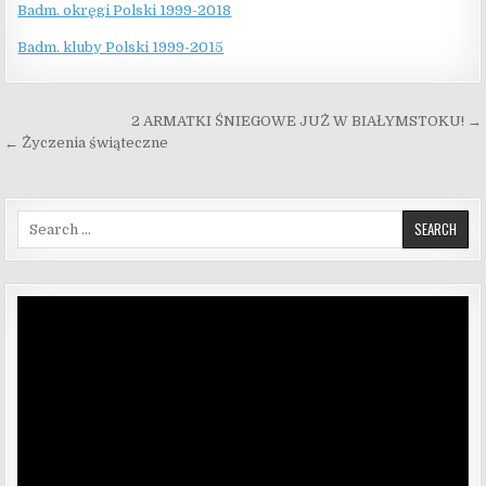
Badm. okręgi Polski 1999-2018
Badm. kluby Polski 1999-2015
Nawigacja wpisu
2 ARMATKI ŚNIEGOWE JUŻ W BIAŁYMSTOKU! →
← Życzenia świąteczne
Search for:
Odtwarzacz
video