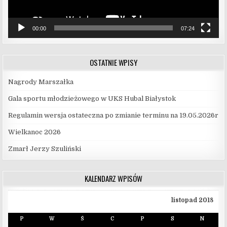
00:00
07:24
OSTATNIE WPISY
Nagrody Marszałka
Gala sportu młodzieżowego w UKS Hubal Białystok
Regulamin wersja ostateczna po zmianie terminu na 19.05.2026r
Wielkanoc 2026
Zmarł Jerzy Szuliński
KALENDARZ WPISÓW
listopad 2018
P
W
Ś
C
P
S
N