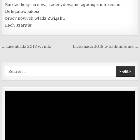
Bardzo liczę na nową i zdecydowanie zgodną z interesami
Delegatów jakość
pracy nowych władz Związku.
Lech Szargiej
Nawigacja wpisu
← Licealiada 2018 wyniki
Licealiada 2018 w badmintonie →
Search for:
Odtwarzacz
video