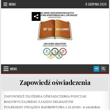
Skip to content
MENU
8 SIERPNIA 2026
UKS Hubal Białystok
Klub Sportowy
MENU
Zapowiedź oświadczenia
ZAPOWIEDŹ ZŁOŻENIA OŚWIADCZENIA PODCZAS
NADZWYCZAJNEGO ZJAZDU DELEGATÓW
POLSKIEGO ZWIĄZKU BADMINTONA 1.12.2018r. w siedzibie