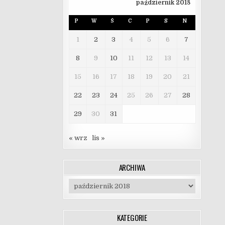
październik 2018
P
W
Ś
C
P
S
N
1
2
3
4
5
6
7
8
9
10
11
12
13
14
15
16
17
18
19
20
21
22
23
24
25
26
27
28
29
30
31
« wrz
lis »
ARCHIWA
Archiwa
KATEGORIE