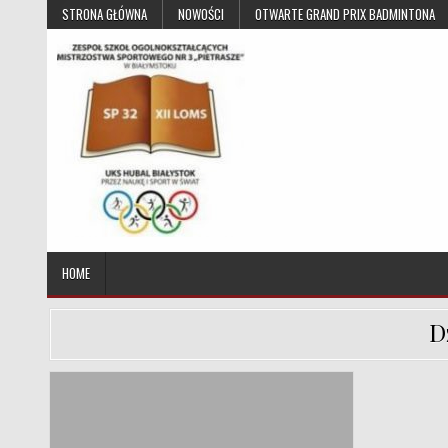
Skip to content
STRONA GŁÓWNA
NOWOŚCI
OTWARTE GRAND PRIX BADMINTONA
UKS Hubal Białystok
Klub Sportowy
HOME
D