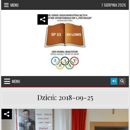
Skip to content
MENU
7 SIERPNIA 2026
UKS Hubal Białystok
Klub Sportowy
MENU
Dzień:
2018-09-25