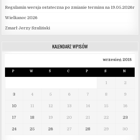
Regulamin wersja ostateczna po zmianie terminu na 19.05.2026r
Wielkanoc 2026
Zmarł Jerzy Szuliński
KALENDARZ WPISÓW
wrzesień 2018
P
W
Ś
C
P
S
N
1
2
3
4
5
6
7
8
9
10
11
12
13
14
15
16
17
18
19
20
21
22
23
24
25
26
27
28
29
30