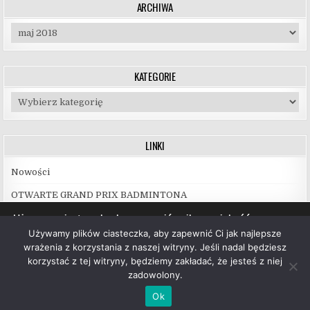
ARCHIWA
Archiwa
KATEGORIE
Kategorie
LINKI
Nowości
OTWARTE GRAND PRIX BADMINTONA
Używamy ciasteczek, aby zapewnić najlepszą jakość
korzystania z naszej witryny.
Używamy plików ciasteczka, aby zapewnić Ci jak najlepsze
Więcej informacji na temat plików ciasteczka, których
wrażenia z korzystania z naszej witryny. Jeśli nadal będziesz
używamy, oraz możliwości ich wyłączenia znajdziesz w
korzystać z tej witryny, będziemy zakładać, że jesteś z niej
ustawieniach
.
zadowolony.
Copyright © 2026 UKS Hubal Białystok
Akceptuj
Ok
Design by ThemesDNA.com