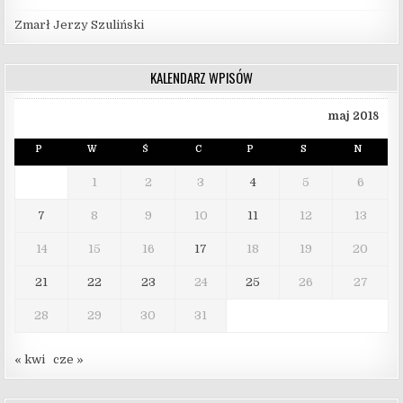
Zmarł Jerzy Szuliński
KALENDARZ WPISÓW
maj 2018
P
W
Ś
C
P
S
N
1
2
3
4
5
6
7
8
9
10
11
12
13
14
15
16
17
18
19
20
21
22
23
24
25
26
27
28
29
30
31
« kwi
cze »