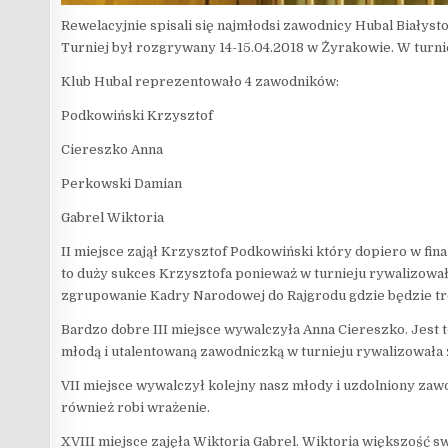
Rewelacyjnie spisali się najmłodsi zawodnicy Hubal Białys
Turniej był rozgrywany 14-15.04.2018 w Żyrakowie. W turni
Klub Hubal reprezentowało 4 zawodników:
Podkowiński Krzysztof
Ciereszko Anna
Perkowski Damian
Gabrel Wiktoria
II miejsce zajął Krzysztof Podkowiński który dopiero w fin
to duży sukces Krzysztofa ponieważ w turnieju rywalizował
zgrupowanie Kadry Narodowej do Rajgrodu gdzie będzie tr
Bardzo dobre III miejsce wywalczyła Anna Ciereszko. Jest 
młodą i utalentowaną zawodniczką w turnieju rywalizowała z
VII miejsce wywalczył kolejny nasz młody i uzdolniony zaw
również robi wrażenie.
XVIII miejsce zajęła Wiktoria Gabrel. Wiktoria większość s