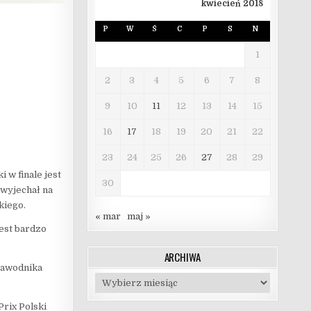
kwiecień 2018
P
W
Ś
C
P
S
N
1
2
3
4
5
6
7
8
9
10
11
12
13
14
15
16
17
18
19
20
21
22
23
24
25
26
27
28
29
 w finale jest
30
 wyjechał na
kiego.
« mar
maj »
jest bardzo
ARCHIWA
 zawodnika
Archiwa
Prix Polski