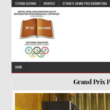
Skip to content
STRONA GŁÓWNA
NOWOŚCI
OTWARTE GRAND PRIX BADMINTONA
UKS Hubal Białystok
Klub Sportowy
HOME
Grand Prix 