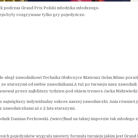
tok podczas Grand Prix Polski młodzika młodszego.
eju były rozgrywane tylko gry pojedyńcze.
ale uległ zawodnikowi Technika Głubczyce Mateusz Golas.Mimo porażki
 ze starszymi od siebie zawodnikami.A tuż po turnieju nasz zawodnik
enował przez najbliższy tydzien pod okiem trenera Jacka Nidzwiedz
to największy indywidualny sukces naszej zawodniczki. Ania również 
 zawodniczkami aż o 2 lata starszymi.
odnik Damian Perkowski. ćwierćfinał na takiej imprezie tak młodego
woich pojedynków wygrała niestety formuła turnieju jakim jest Grand 