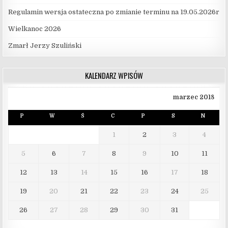
Regulamin wersja ostateczna po zmianie terminu na 19.05.2026r
Wielkanoc 2026
Zmarł Jerzy Szuliński
KALENDARZ WPISÓW
marzec 2018
P
W
Ś
C
P
S
N
1
2
3
4
5
6
7
8
9
10
11
12
13
14
15
16
17
18
19
20
21
22
23
24
25
26
27
28
29
30
31