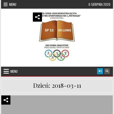
Skip to content
MENU
6 SIERPNIA 2026
UKS Hubal Białystok
Klub Sportowy
MENU
Dzień:
2018-03-11