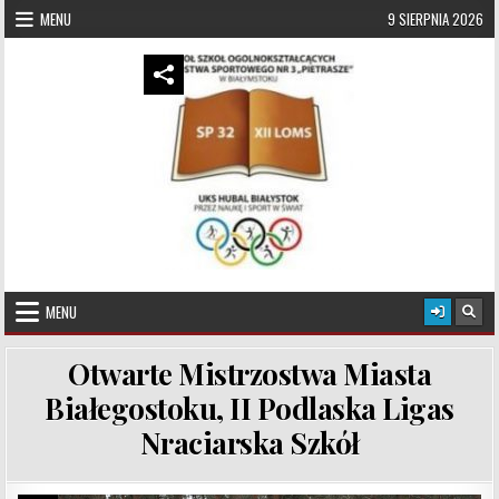
Skip to content
MENU
9 SIERPNIA 2026
UKS Hubal Białystok
Klub Sportowy
MENU
Otwarte Mistrzostwa Miasta
Białegostoku, II Podlaska Ligas
Nraciarska Szkół