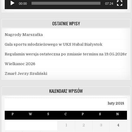
00:00
07:24
OSTATNIE WPISY
Nagrody Marszałka
Gala sportu młodzieżowego w UKS Hubal Białystok
Regulamin wersja ostateczna po zmianie terminu na 19.05.2026r
Wielkanoc 2026
Zmarł Jerzy Szuliński
KALENDARZ WPISÓW
luty 2018
P
W
Ś
C
P
S
N
1
2
3
4