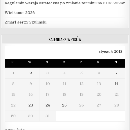
Regulamin wersja ostateczna po zmianie terminu na 19.05.2026r
Wielkanoc 2026
Zmarł Jerzy Szuliński
KALENDARZ WPISÓW
styczeń 2018
P
W
Ś
C
P
S
N
1
2
3
4
5
6
7
8
9
10
11
12
13
14
15
16
17
18
19
20
21
22
23
24
25
26
27
28
29
30
31
« gru
lut »