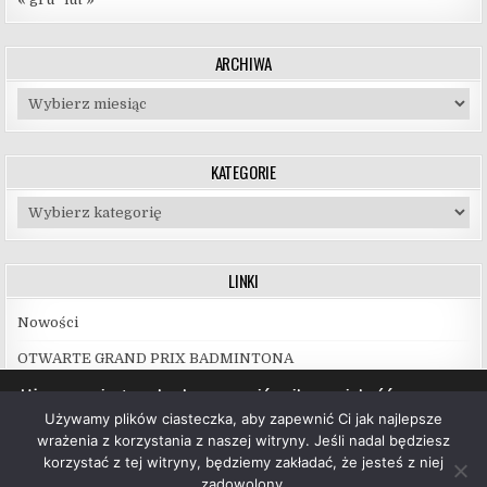
ARCHIWA
Archiwa
KATEGORIE
Kategorie
LINKI
Nowości
OTWARTE GRAND PRIX BADMINTONA
Używamy ciasteczek, aby zapewnić najlepszą jakość
korzystania z naszej witryny.
Używamy plików ciasteczka, aby zapewnić Ci jak najlepsze
Więcej informacji na temat plików ciasteczka, których
wrażenia z korzystania z naszej witryny. Jeśli nadal będziesz
używamy, oraz możliwości ich wyłączenia znajdziesz w
korzystać z tej witryny, będziemy zakładać, że jesteś z niej
ustawieniach
.
zadowolony.