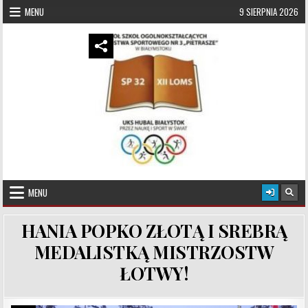
Skip to content
MENU
9 SIERPNIA 2026
UKS Hubal Białystok
Klub Sportowy
MENU
HANIA POPKO ZŁOTĄ I SREBRĄ
MEDALISTKĄ MISTRZOSTW
ŁOTWY!