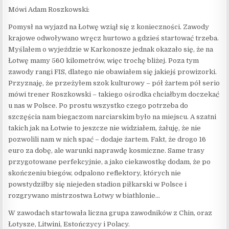
Mówi Adam Roszkowski:
Pomysł na wyjazd na Łotwę wziął się z konieczności. Zawody
krajowe odwoływano wręcz hurtowo a gdzieś startować trzeba.
Myślałem o wyjeździe w Karkonosze jednak okazało się, że na
Łotwę mamy 560 kilometrów, więc trochę bliżej. Poza tym
zawody rangi FIS, dlatego nie obawiałem się jakiejś prowizorki.
Przyznaję, że przeżyłem szok kulturowy – pół żartem pół serio
mówi trener Roszkowski – takiego ośrodka chciałbym doczekać
u nas w Polsce. Po prostu wszystko czego potrzeba do
szczęścia nam biegaczom narciarskim było na miejscu. A szatni
takich jak na Łotwie to jeszcze nie widziałem, żałuję, że nie
pozwolili nam w nich spać – dodaje żartem. Fakt, że drogo 16
euro za dobę, ale warunki naprawdę kosmiczne. Same trasy
przygotowane perfekcyjnie, a jako ciekawostkę dodam, że po
skończeniu biegów, odpalono reflektory, których nie
powstydziłby się niejeden stadion piłkarski w Polsce i
rozgrywano mistrzostwa Łotwy w biathlonie…
W zawodach startowała liczna grupa zawodników z Chin, oraz
Łotysze, Litwini, Estończycy i Polacy.