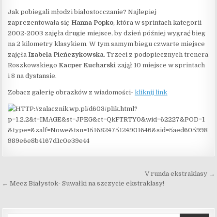
Jak pobiegali młodzi białostocczanie? Najlepiej
zaprezentowała się
Hanna Popko
, która w sprintach kategorii
2002-2003 zajęła drugie miejsce, by dzień później wygrać bieg
na 2 kilometry klasykiem. W tym samym biegu czwarte miejsce
zajęła
Izabela Pieńczykowska
. Trzeci z podopiecznych trenera
Roszkowskiego
Kacper Kucharski
zajął 10 miejsce w sprintach
i 8 na dystansie.
Zobacz galerię obrazków z wiadomości-
kliknij link
Nawigacja wpisu
V runda ekstraklasy →
← Mecz Białystok- Suwałki na szczycie ekstraklasy!