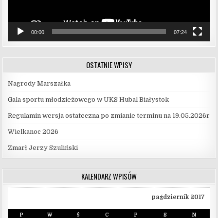
00:00
07:24
OSTATNIE WPISY
Nagrody Marszałka
Gala sportu młodzieżowego w UKS Hubal Białystok
Regulamin wersja ostateczna po zmianie terminu na 19.05.2026r
Wielkanoc 2026
Zmarł Jerzy Szuliński
KALENDARZ WPISÓW
październik 2017
P
W
Ś
C
P
S
N