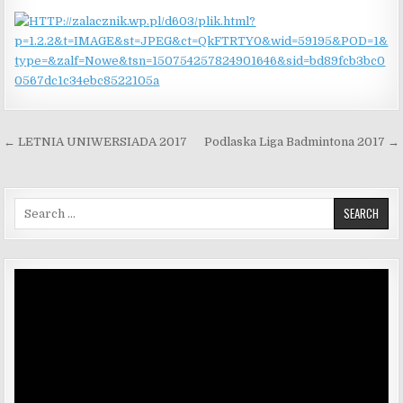
Nawigacja wpisu
← LETNIA UNIWERSIADA 2017
Podlaska Liga Badmintona 2017 →
Search for:
Odtwarzacz
video