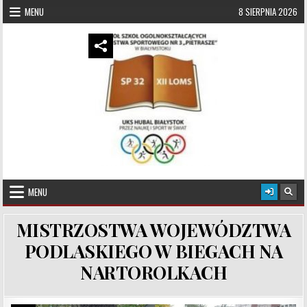
Skip to content
MENU
8 SIERPNIA 2026
UKS Hubal Białystok
Klub Sportowy
MENU
MISTRZOSTWA WOJEWÓDZTWA
PODLASKIEGO W BIEGACH NA
NARTOROLKACH