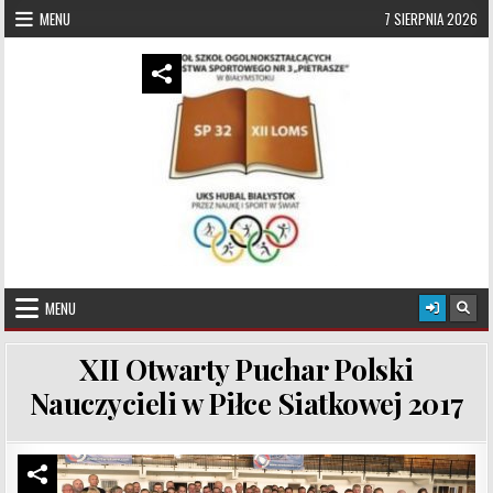
Skip to content
MENU
7 SIERPNIA 2026
UKS Hubal Białystok
Klub Sportowy
MENU
XII Otwarty Puchar Polski
Nauczycieli w Piłce Siatkowej 2017