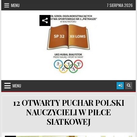
Skip to content
MENU
7 SIERPNIA 2026
UKS Hubal Białystok
Klub Sportowy
MENU
12 OTWARTY PUCHAR POLSKI
NAUCZYCIELI W PIŁCE
SIATKOWEJ