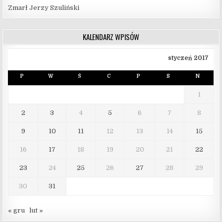
Zmarł Jerzy Szuliński
KALENDARZ WPISÓW
styczeń 2017
P
W
Ś
C
P
S
N
1
2
3
4
5
6
7
8
9
10
11
12
13
14
15
16
17
18
19
20
21
22
23
24
25
26
27
28
29
30
31
« gru
lut »