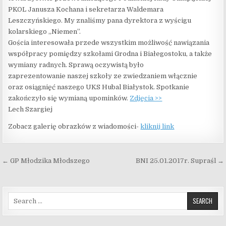
PKOL Janusza Kochana i sekretarza Waldemara
Leszczyńskiego. My znaliśmy pana dyrektora z wyścigu
kolarskiego „Niemen”.
Gościa interesowała przede wszystkim możliwość nawiązania
współpracy pomiędzy szkołami Grodna i Białegostoku, a także
wymiany radnych. Sprawą oczywistą było
zaprezentowanie naszej szkoły ze zwiedzaniem włącznie
oraz osiągnięć naszego UKS Hubal Białystok. Spotkanie
zakończyło się wymianą upominków.
Zdjęcia >>
Lech Szargiej
Zobacz galerię obrazków z wiadomości-
kliknij link
Nawigacja wpisu
← GP Młodzika Młodszego
BNI 25.01.2017r. Supraśl →
Search for: