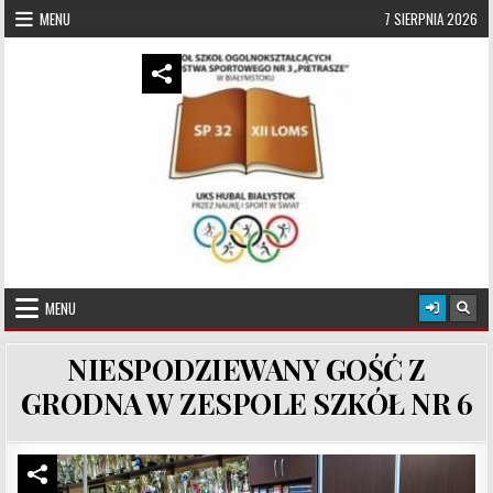
Skip to content
MENU
7 SIERPNIA 2026
UKS Hubal Białystok
Klub Sportowy
MENU
NIESPODZIEWANY GOŚĆ Z
GRODNA W ZESPOLE SZKÓŁ NR 6