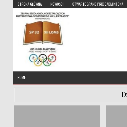
Skip to content
STRONA GŁÓWNA
NOWOŚCI
OTWARTE GRAND PRIX BADMINTONA
UKS Hubal Białystok
Klub Sportowy
HOME
D