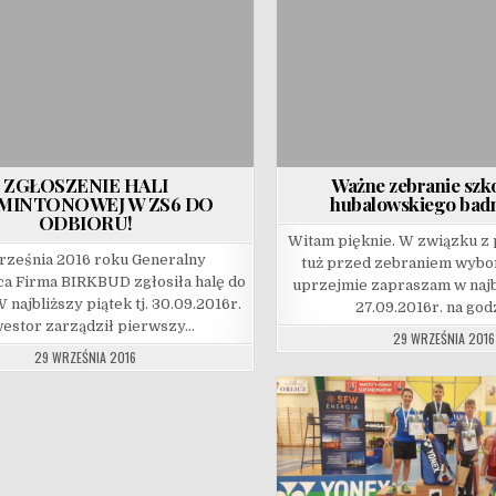
ZGŁOSZENIE HALI
Ważne zebranie szk
MINTONOWEJ W ZS6 DO
hubalowskiego bad
ODBIORU!
Witam pięknie. W związku z 
rześnia 2016 roku Generalny
tuż przed zebraniem wybo
 Firma BIRKBUD zgłosiła halę do
uprzejmie zapraszam w najb
 najbliższy piątek tj. 30.09.2016r.
27.09.2016r. na go
estor zarządził pierwszy…
29 WRZEŚNIA 2016
29 WRZEŚNIA 2016