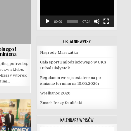
00:00
07:24
OSTATNIE WPISY
olnego i
Nagrody Marszałka
mintona
Gala sportu młodzieżowego w UKS
pilną potrzebą,
Hubal Białystok
rczym klubu,
liższy wtorek
Regulamin wersja ostateczna po
dzinę…
zmianie terminu na 19.05.2026r
Wielkanoc 2026
Zmarł Jerzy Szuliński
KALENDARZ WPISÓW