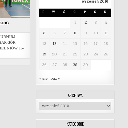
wrzesień 2016
P
W
Ś
C
P
S
N
2016
1
2
3
4
5
6
7
8
9
10
11
URNIRJ
AR GÓR
12
13
14
15
16
17
18
EDNIÓW 16-
19
20
21
22
23
24
25
26
27
28
29
30
« sie
paź »
ARCHIWA
Archiwa
KATEGORIE