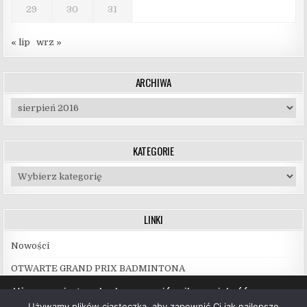
29
30
31
« lip
wrz »
ARCHIWA
Archiwa
KATEGORIE
Kategorie
LINKI
Nowości
OTWARTE GRAND PRIX BADMINTONA
Używamy ciasteczek, aby zapewnić najlepszą jakość
korzystania z naszej witryny.
Używamy plików ciasteczka, aby zapewnić Ci jak najlepsze