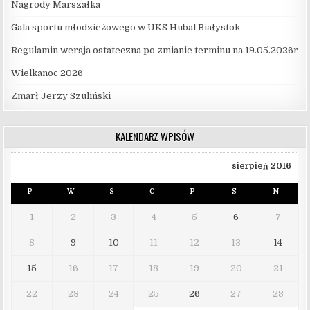
Nagrody Marszałka
Gala sportu młodzieżowego w UKS Hubal Białystok
Regulamin wersja ostateczna po zmianie terminu na 19.05.2026r
Wielkanoc 2026
Zmarł Jerzy Szuliński
KALENDARZ WPISÓW
sierpień 2016
P
W
Ś
C
P
S
N
1
2
3
4
5
6
7
8
9
10
11
12
13
14
15
16
17
18
19
20
21
22
23
24
25
26
27
28