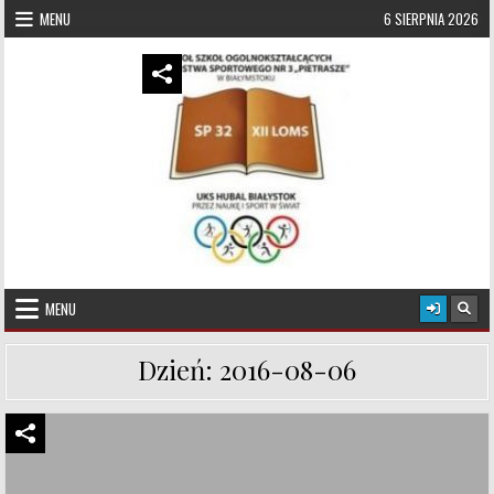
Skip to content
MENU
6 SIERPNIA 2026
UKS Hubal Białystok
Klub Sportowy
MENU
Dzień:
2016-08-06