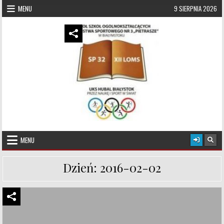
Skip to content
MENU
9 SIERPNIA 2026
UKS Hubal Białystok
Klub Sportowy
MENU
Dzień:
2016-02-02