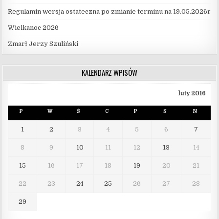
Regulamin wersja ostateczna po zmianie terminu na 19.05.2026r
Wielkanoc 2026
Zmarł Jerzy Szuliński
KALENDARZ WPISÓW
luty 2016
P
W
Ś
C
P
S
N
1
2
3
4
5
6
7
8
9
10
11
12
13
14
15
16
17
18
19
20
21
22
23
24
25
26
27
28
29