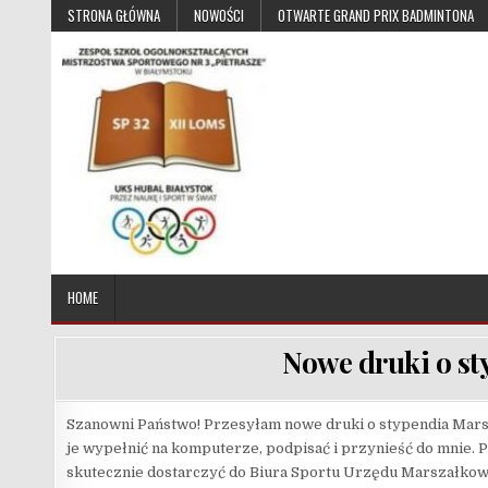
Skip to content
STRONA GŁÓWNA
NOWOŚCI
OTWARTE GRAND PRIX BADMINTONA
UKS Hubal Białystok
Klub Sportowy
HOME
Nowe druki o st
Szanowni Państwo! Przesyłam nowe druki o stypendia Marsz
je wypełnić na komputerze, podpisać i przynieść do mnie. P
skutecznie dostarczyć do Biura Sportu Urzędu Marszałkows