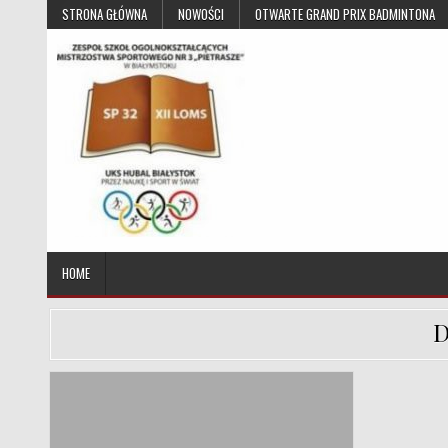
Skip to content
STRONA GŁÓWNA
NOWOŚCI
OTWARTE GRAND PRIX BADMINTONA
UKS Hubal Białystok
Klub Sportowy
HOME
D