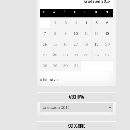
grudzień 2015
P
W
Ś
C
P
S
N
1
2
3
4
5
6
7
8
9
10
11
12
13
14
15
16
17
18
19
20
21
22
23
24
25
26
27
28
29
30
31
« lis
sty »
ARCHIWA
Archiwa
KATEGORIE