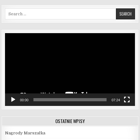
Search for:
Odtwarzacz
video
00:00
07:24
OSTATNIE WPISY
Nagrody Marszałka