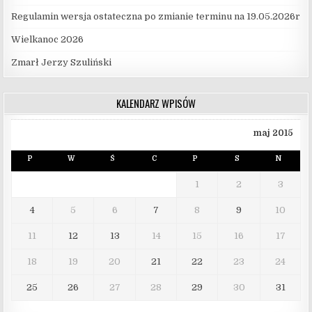
Regulamin wersja ostateczna po zmianie terminu na 19.05.2026r
Wielkanoc 2026
Zmarł Jerzy Szuliński
KALENDARZ WPISÓW
maj 2015
P
W
Ś
C
P
S
N
1
2
3
4
5
6
7
8
9
10
11
12
13
14
15
16
17
18
19
20
21
22
23
24
25
26
27
28
29
30
31