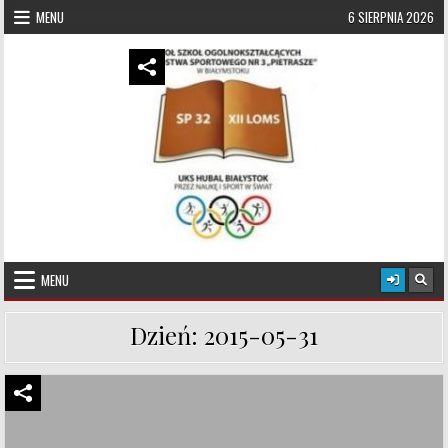
Skip to content
MENU
6 SIERPNIA 2026
UKS Hubal Białystok
Klub Sportowy
MENU
Dzień:
2015-05-31