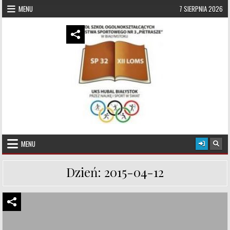
Skip to content
MENU
7 SIERPNIA 2026
UKS Hubal Białystok
Klub Sportowy
MENU
Dzień:
2015-04-12