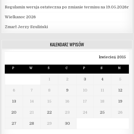
Regulamin wersja ostateczna po zmianie terminu na 19.05.2026r
Wielkanoc 2026
Zmarł Jerzy Szuliński
KALENDARZ WPISÓW
kwiecień 2015
P
W
Ś
C
P
S
N
1
2
3
4
5
6
7
8
9
10
11
12
13
14
15
16
17
18
19
20
21
22
23
24
25
26
27
28
29
30