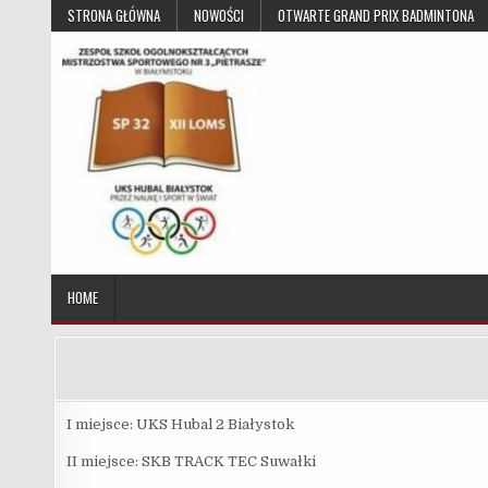
Skip to content
STRONA GŁÓWNA
NOWOŚCI
OTWARTE GRAND PRIX BADMINTONA
UKS Hubal Białystok
Klub Sportowy
HOME
I miejsce: UKS Hubal 2 Białystok
II miejsce: SKB TRACK TEC Suwałki