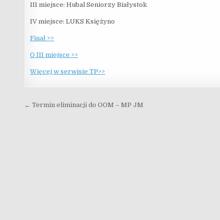
III miejsce: Hubal Seniorzy Białystok
IV miejsce: LUKS Księżyno
Finał >>
O III miejsce >>
Więcej w serwisie TP>>
Nawigacja wpisu
← Termin eliminacji do OOM – MP JM