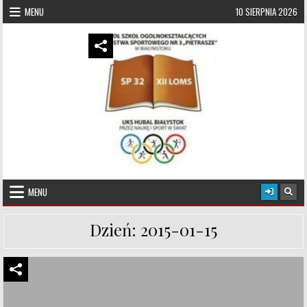
Skip to content
MENU
10 SIERPNIA 2026
UKS Hubal Białystok
Klub Sportowy
MENU
Dzień:
2015-01-15