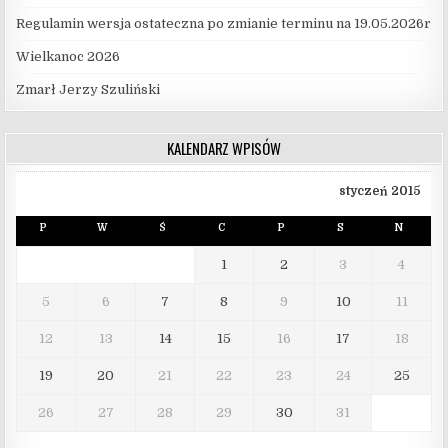
Regulamin wersja ostateczna po zmianie terminu na 19.05.2026r
Wielkanoc 2026
Zmarł Jerzy Szuliński
KALENDARZ WPISÓW
styczeń 2015
P
W
Ś
C
P
S
N
1
2
3
4
5
6
7
8
9
10
11
12
13
14
15
16
17
18
19
20
21
22
23
24
25
26
27
28
29
30
31