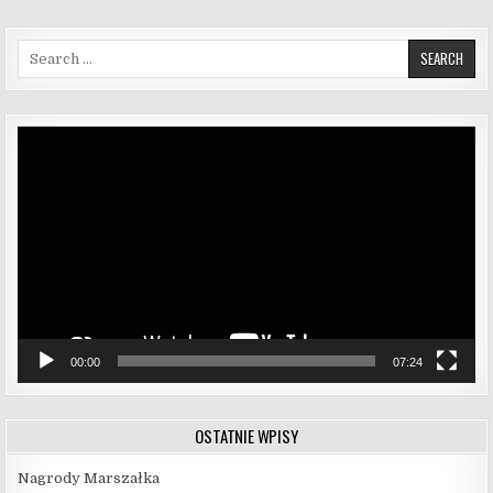
Search for:
Odtwarzacz
video
00:00
07:24
OSTATNIE WPISY
Nagrody Marszałka