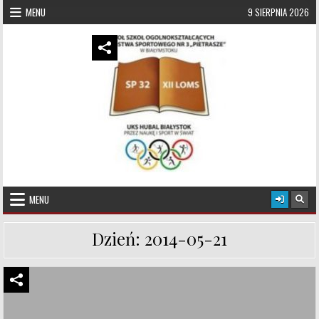
Skip to content
MENU
9 SIERPNIA 2026
UKS Hubal Białystok
Klub Sportowy
MENU
Dzień:
2014-05-21