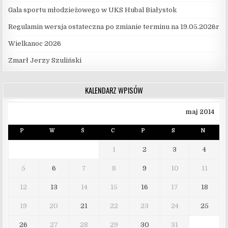
Gala sportu młodzieżowego w UKS Hubal Białystok
Regulamin wersja ostateczna po zmianie terminu na 19.05.2026r
Wielkanoc 2026
Zmarł Jerzy Szuliński
KALENDARZ WPISÓW
maj 2014
P
W
Ś
C
P
S
N
1
2
3
4
5
6
7
8
9
10
11
12
13
14
15
16
17
18
19
20
21
22
23
24
25
26
27
28
29
30
31