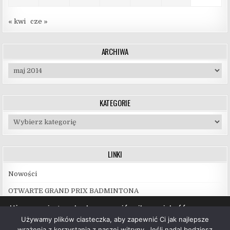
« kwi
cze »
ARCHIWA
Archiwa
KATEGORIE
Kategorie
LINKI
Nowości
OTWARTE GRAND PRIX BADMINTONA
Używamy ciasteczek, aby zapewnić najlepszą jakość
korzystania z naszej witryny.
Używamy plików ciasteczka, aby zapewnić Ci jak najlepsze
Więcej informacji na temat plików ciasteczka, których
wrażenia z korzystania z naszej witryny. Jeśli nadal będziesz