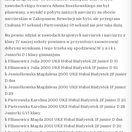
zawodach ekipy trenera Adama Roszkowskiego nie był
planowany, a wynikł z pobytu naszych narciarzy na obozie
narciarskim w Zakopanem. Rewelacji nie było, ale przegrana
Czabana 37 sekund i Pietrowskiej 59 sekund nie jest taka duża.
Na pewno udział w zawodach krajowych narciarek i narciarzy z
klasy IV naszej szkoły powinien w przyszłości zaowocować
dobrymi wynikami. I tego trzeba się spodziewać.W y n i k i:
Juniorki D I klasy gimnazjum
k Filianowicz Julia 2000 UKS Hubal Białystok 2F junior D 31
k Filianowicz Julia 2000 UKS Hubal Białystok 1F junior D 35
k Jemiołkowska Magdalena 2000 UKS Hubal Białystok 2F junior
D dns
k Jemiołkowska Magdalena 2000 UKS Hubal Białystok 1F junior
D 29
k Pietrowska Karolina 2000 UKS Hubal Białystok 2F junior D 25
k Pietrowska Karolina 2000 UKS Hubal Białystok 1F junior D 26
Juniorki G VI klasy
k Filianowicz Magda 2001 UKS Hubal Białystok 1F junior D dns
k Filianowicz Magda 2001 UKS Hubal Białystok 2F junior D 20