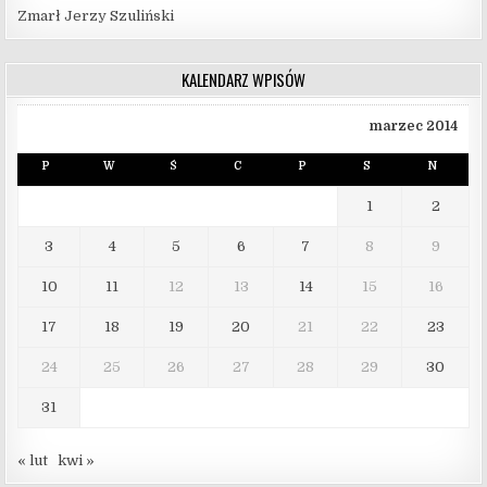
Zmarł Jerzy Szuliński
KALENDARZ WPISÓW
marzec 2014
P
W
Ś
C
P
S
N
1
2
3
4
5
6
7
8
9
10
11
12
13
14
15
16
17
18
19
20
21
22
23
24
25
26
27
28
29
30
31
« lut
kwi »