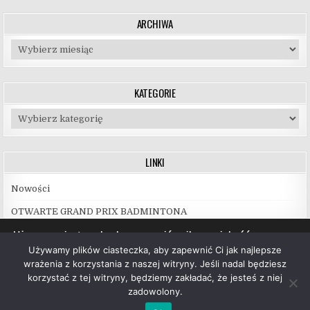
ARCHIWA
Archiwa
KATEGORIE
Kategorie
LINKI
Nowości
OTWARTE GRAND PRIX BADMINTONA
Używamy ciasteczek, aby zapewnić najlepszą jakość
korzystania z naszej witryny.
Używamy plików ciasteczka, aby zapewnić Ci jak najlepsze
Więcej informacji na temat plików ciasteczka, których
wrażenia z korzystania z naszej witryny. Jeśli nadal będziesz
używamy, oraz możliwości ich wyłączenia znajdziesz w
korzystać z tej witryny, będziemy zakładać, że jesteś z niej
ustawieniach
.
zadowolony.
Copyright © 2026 UKS Hubal Białystok