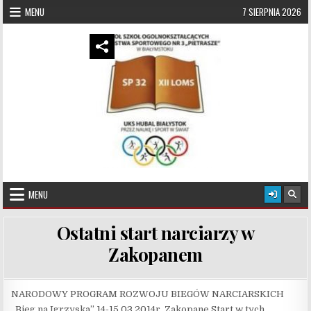
Skip to content
MENU
7 SIERPNIA 2026
UKS Hubal Białystok
Klub Sportowy
MENU
Ostatni start narciarzy w
Zakopanem
NARODOWY PROGRAM ROZWOJU BIEGÓW NARCIARSKICH
„Bieg na Igrzyska” 14-15.03.2014r. Zakopane Start w tych