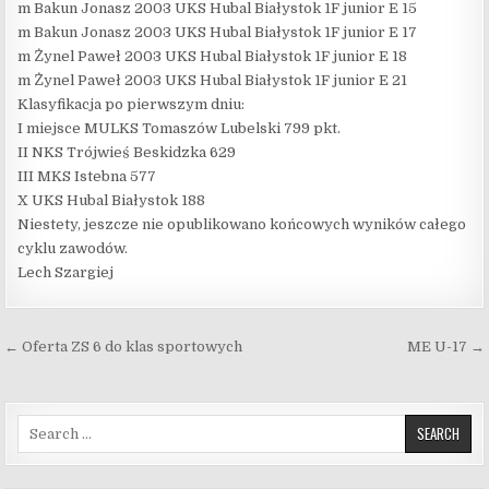
m Bakun Jonasz 2003 UKS Hubal Białystok 1F junior E 15
m Bakun Jonasz 2003 UKS Hubal Białystok 1F junior E 17
m Żynel Paweł 2003 UKS Hubal Białystok 1F junior E 18
m Żynel Paweł 2003 UKS Hubal Białystok 1F junior E 21
Klasyfikacja po pierwszym dniu:
I miejsce MULKS Tomaszów Lubelski 799 pkt.
II NKS Trójwieś Beskidzka 629
III MKS Istebna 577
X UKS Hubal Białystok 188
Niestety, jeszcze nie opublikowano końcowych wyników całego
cyklu zawodów.
Lech Szargiej
Nawigacja wpisu
← Oferta ZS 6 do klas sportowych
ME U-17 →
Search for: