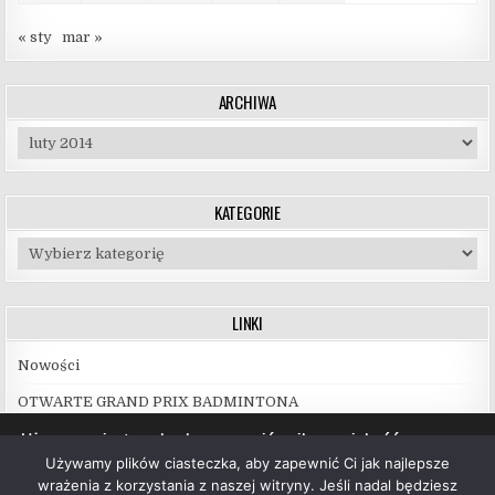
« sty
mar »
ARCHIWA
Archiwa
KATEGORIE
Kategorie
LINKI
Nowości
OTWARTE GRAND PRIX BADMINTONA
Używamy ciasteczek, aby zapewnić najlepszą jakość
korzystania z naszej witryny.
Używamy plików ciasteczka, aby zapewnić Ci jak najlepsze
Więcej informacji na temat plików ciasteczka, których
wrażenia z korzystania z naszej witryny. Jeśli nadal będziesz