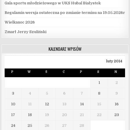
Gala sportu młodzieżowego w UKS Hubal Białystok
Regulamin wersja ostateczna po zmianie terminu na 19.05.2026r
Wielkanoc 2026
Zmarł Jerzy Szuliński
KALENDARZ WPISÓW
luty 2014
P
W
Ś
C
P
S
N
1
2
3
4
5
6
7
8
9
10
11
12
13
14
15
16
17
18
19
20
21
22
23
24
25
26
27
28