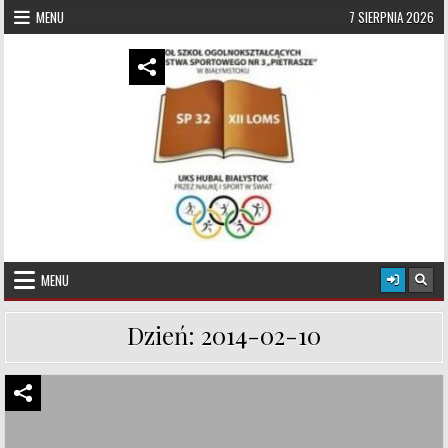
Skip to content
MENU
7 SIERPNIA 2026
UKS Hubal Białystok
Klub Sportowy
MENU
Dzień:
2014-02-10