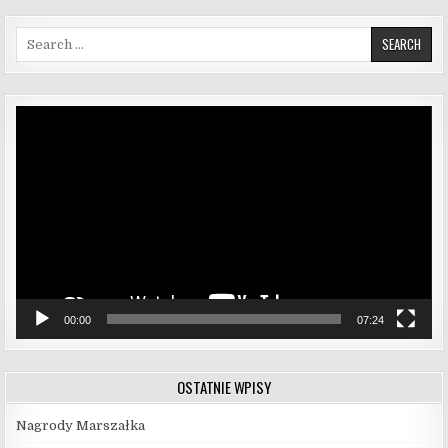
Search for:
Odtwarzacz
video
00:00
07:24
OSTATNIE WPISY
Nagrody Marszałka