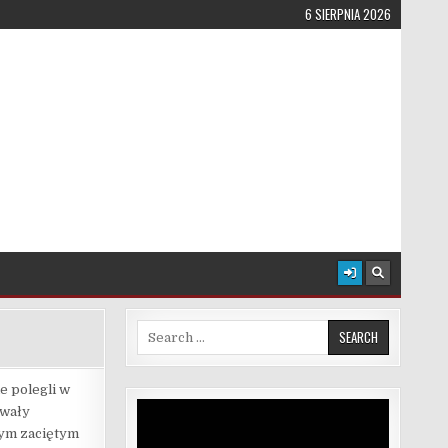
6 SIERPNIA 2026
Search for:
e polegli w
Odtwarzacz
owały
video
wym zaciętym