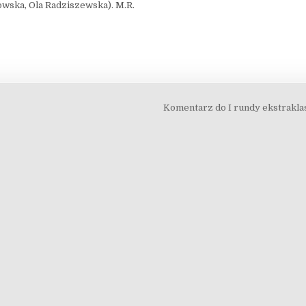
wska, Ola Radziszewska). M.R.
Komentarz do I rundy ekstrakl