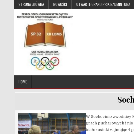
Skip to content
STRONA GŁÓWNA
NOWOŚCI
OTWARTE GRAND PRIX BADMINTONA
UKS Hubal Białystok
Klub Sportowy
HOME
Soch
W Sochocinie zwodnicy Hu
grach pucharowych i nie
białorusinki zajmując 4 