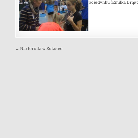
pojedynku (Emilka Drągo
Nawigacja wpisu
← Nartorolki w Sokółce