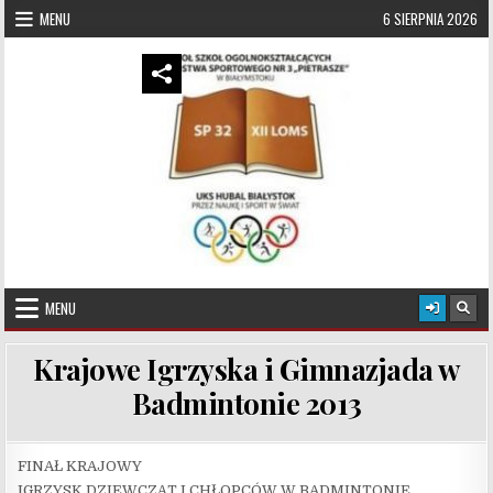
Skip to content
MENU
6 SIERPNIA 2026
UKS Hubal Białystok
Klub Sportowy
MENU
Krajowe Igrzyska i Gimnazjada w
Badmintonie 2013
FINAŁ KRAJOWY
IGRZYSK DZIEWCZĄT I CHŁOPCÓW W BADMINTONIE