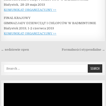
Białystok, 28-29 maja 2013
KOMUNIKAT ORGANIZACYJNY >>
FINAŁ KRAJOWY
GIMNAZJADY DZIEWCZĄT I CHŁOPCÓW W BADMINTONIE
Białystok 2013, 1-2 czerwca 2013
KOMUNIKAT ORGANIZACYJNY >>
Nawigacja wpisu
← sedziowie open
Formalności stypendialne →
Search for:
Odtwarzacz
video