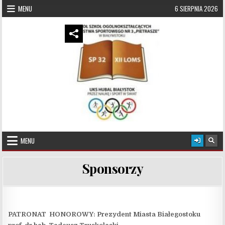
Skip to content
MENU
6 SIERPNIA 2026
UKS Hubal Białystok
Klub Sportowy
MENU
Sponsorzy
PATRONAT HONOROWY: Prezydent Miasta Białegostoku