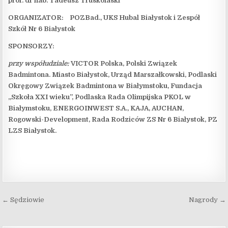
prof. dr hab. Tadeusz Truskolaski
ORGANIZATOR: POZBad., UKS Hubal Białystok i Zespół
Szkół Nr 6 Białystok
SPONSORZY:
przy współudziale:
VICTOR Polska, Polski Związek
Badmintona. Miasto Białystok, Urząd Marszałkowski, Podlaski
Okręgowy Związek Badmintona w Białymstoku, Fundacja
„Szkoła XXI wieku”, Podlaska Rada Olimpijska PKOL w
Białymstoku, ENERGOINWEST S.A., KAJA, AUCHAN,
Rogowski-Development, Rada Rodziców ZS Nr 6 Białystok, PZ
LZS Białystok.
Nawigacja wpisu
← Sędziowie
Nagrody →