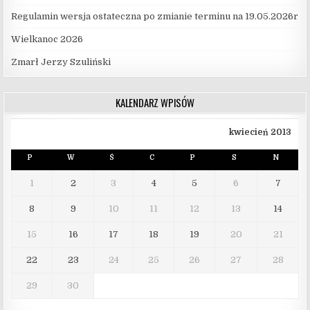
Regulamin wersja ostateczna po zmianie terminu na 19.05.2026r
Wielkanoc 2026
Zmarł Jerzy Szuliński
KALENDARZ WPISÓW
kwiecień 2013
P
W
Ś
C
P
S
N
1
2
3
4
5
6
7
8
9
10
11
12
13
14
15
16
17
18
19
20
21
22
23
24
25
26
27
28
29
30