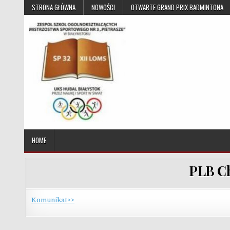
Skip to content
STRONA GŁÓWNA
NOWOŚCI
OTWARTE GRAND PRIX BADMINTONA
UKS Hubal Białystok
Klub Sportowy
HOME
PLB Ch
Komunikat>>