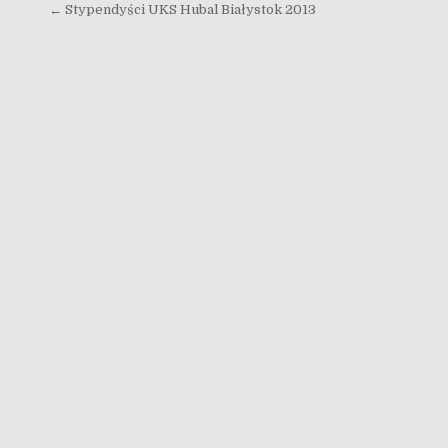
Nawigacja wpisu
← Stypendyści UKS Hubal Białystok 2013