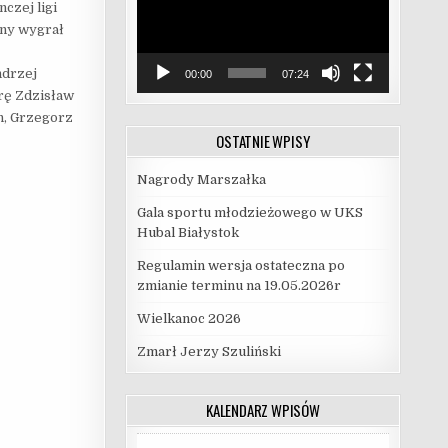
czej ligi
jny wygrał
ndrzej
00:00
07:24
arę Zdzisław
en, Grzegorz
OSTATNIE WPISY
Nagrody Marszałka
Gala sportu młodzieżowego w UKS
Hubal Białystok
Regulamin wersja ostateczna po
zmianie terminu na 19.05.2026r
Wielkanoc 2026
Zmarł Jerzy Szuliński
KALENDARZ WPISÓW