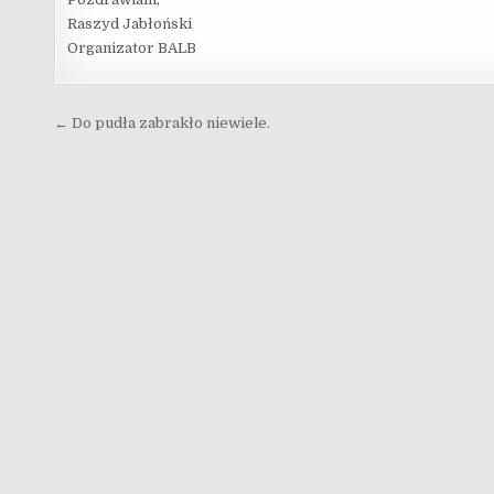
Raszyd Jabłoński
Organizator BALB
Nawigacja wpisu
← Do pudła zabrakło niewiele.