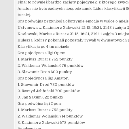
Finał to również bardzo zacięty pojedynek, z którego zwyci
Amator nie było żadnych niespodzianek. Lider klasyfikacji 
turniej.
Gra podwójna przyniosła olbrzymie emocje w walce o miejs
Ustymowicz, Kazimierz Zalewski 21:19, 19:21, 21:18 i zajęł
Kozłowski, Mariusz Rurarz 21:15, 16:21, 21:14 i zajęła 3 m
Kulesza, którzy pokonali pozostały rywali w dwusetowych 
Klasyfikacja po 4 turniejach:
Gra pojedyncza ligi Open:
1. Mariusz Rurarz 752 punkty
2. Waldemar Wolański 676 punktów
3. Sławomir Droń 602 punkty
Gra pojedyncza ligi Amator:
1. Sławomir Droń 780 punktów
2. Raszyd Jabłoński 700 punktów
3. Jan Sagum 522 punkty
Gra podwójna ligi Open:
1. Mariusz Rurarz 752 punkty
2. Waldemar Wolański 714 punktów
3. Kazimierz Zalewski 678 pumktów
Pozdrawiam,