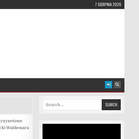
7 SIERPNIA 2026
Search for:
 trzysetowe
Odtwarzacz
nicki Waldemara
video