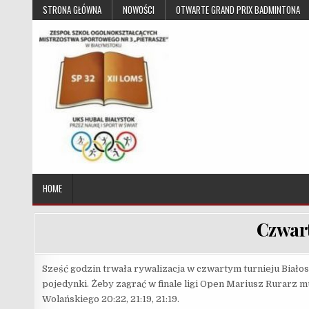
Skip to content
STRONA GŁÓWNA
NOWOŚCI
OTWARTE GRAND PRIX BADMINTONA
UKS Hubal Białystok
Klub Sportowy
HOME
Czwart
Sześć godzin trwała rywalizacja w czwartym turnieju Biało
pojedynki. Żeby zagrać w finale ligi Open Mariusz Rurarz m
Wolańskiego 20:22, 21:19, 21:19.