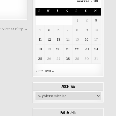
marzec 2013
P
W
Ś
C
P
S
N
1
2
3
 Victora Elity. →
4
5
6
7
8
9
10
11
12
13
14
15
16
17
18
19
20
21
22
23
24
25
26
27
28
29
30
31
« lut
kwi »
ARCHIWA
Archiwa
KATEGORIE