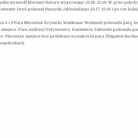
ęsko wyszedł Mariusz Rurarz wygrywając 21:18, 21:19. W grze pojedyn
Sławomir Droń pokonał Raszyda Jabłońskiego 21:17, 21:18 i po raz kole
ca 2 i 3.Para Mirosław Krynicki, Waldemar Wolański pokonała parę A
a 2 miejsce. Para Andrzej Ustymowicz, Kazimierz Zalewski pokonała p
iejsce. Pierwsze miejsce bez problemu wywalczyła para Zbigniew Boch
pojedynkach.