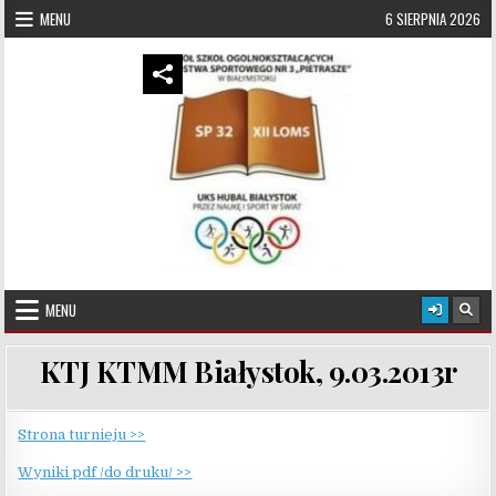
Skip to content
MENU
6 SIERPNIA 2026
UKS Hubal Białystok
Klub Sportowy
MENU
KTJ KTMM Białystok, 9.03.2013r
Strona turnieju >>
Wyniki pdf /do druku/ >>