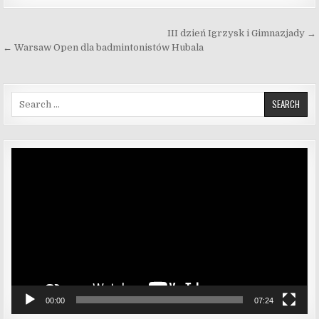
Nawigacja wpisu
III dzień Igrzysk i Gimnazjady →
← Warsaw Open dla badmintonistów Hubala
Search for:
Odtwarzacz
video
00:00
07:24