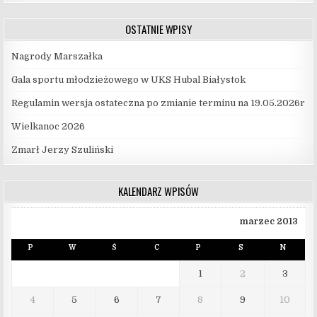
OSTATNIE WPISY
Nagrody Marszałka
Gala sportu młodzieżowego w UKS Hubal Białystok
Regulamin wersja ostateczna po zmianie terminu na 19.05.2026r
Wielkanoc 2026
Zmarł Jerzy Szuliński
KALENDARZ WPISÓW
marzec 2013
P
W
Ś
C
P
S
N
1
2
3
4
5
6
7
8
9
10