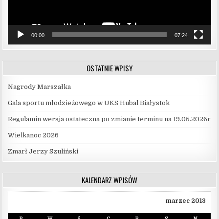
00:00
07:24
OSTATNIE WPISY
Nagrody Marszałka
Gala sportu młodzieżowego w UKS Hubal Białystok
Regulamin wersja ostateczna po zmianie terminu na 19.05.2026r
Wielkanoc 2026
Zmarł Jerzy Szuliński
KALENDARZ WPISÓW
marzec 2013
P
W
Ś
C
P
S
N