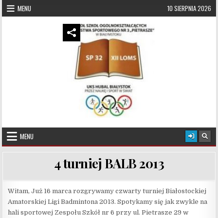
Skip to content
MENU
10 SIERPNIA 2026
UKS Hubal Białystok
Klub Sportowy
MENU
4 turniej BALB 2013
Witam, Już 16 marca rozgrywamy czwarty turniej Białostockiej
Amatorskiej Ligi Badmintona 2013. Spotykamy się jak zwykle na
hali sportowej Zespołu Szkół nr 6 przy ul. Pietrasze 29 w