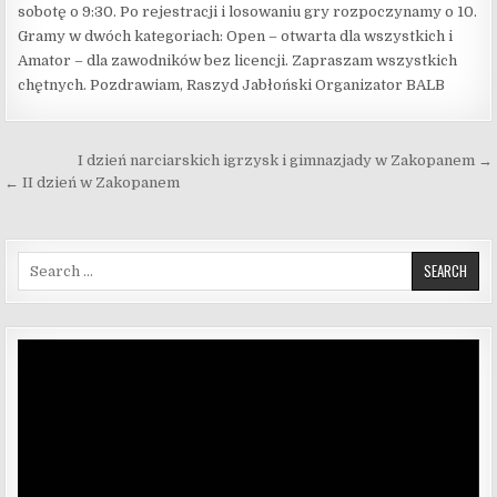
sobotę o 9:30. Po rejestracji i losowaniu gry rozpoczynamy o 10.
Gramy w dwóch kategoriach: Open – otwarta dla wszystkich i
Amator – dla zawodników bez licencji. Zapraszam wszystkich
chętnych. Pozdrawiam, Raszyd Jabłoński Organizator BALB
Nawigacja wpisu
I dzień narciarskich igrzysk i gimnazjady w Zakopanem →
← II dzień w Zakopanem
Search for:
Odtwarzacz
video