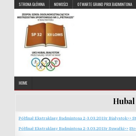
Skip to content
STRONA GŁÓWNA
NOWOŚCI
OTWARTE GRAND PRIX BADMINTONA
UKS Hubal Białystok
Klub Sportowy
HOME
Hubal 
Półfinał Ekstraklasy Badmintona 2-3.03.2013r Białystok>>
St
Półfinał Ekstraklasy Badmintona 2-3.03.2013r Suwałki>>
Str