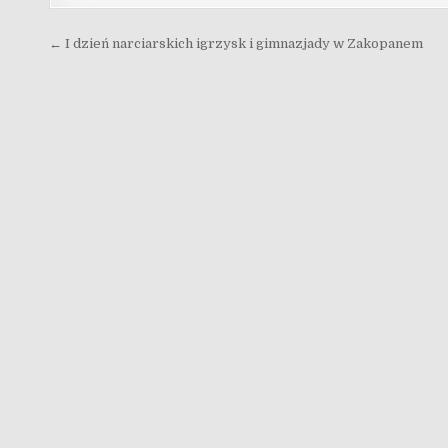
Nawigacja wpisu
← I dzień narciarskich igrzysk i gimnazjady w Zakopanem