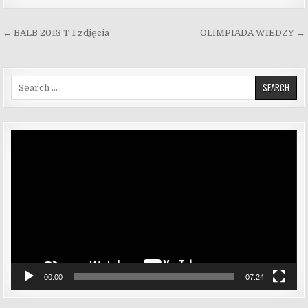
Nawigacja wpisu
← BALB 2013 T 1 zdjęcia
OLIMPIADA WIEDZY →
Search for:
Odtwarzacz
video
00:00
07:24