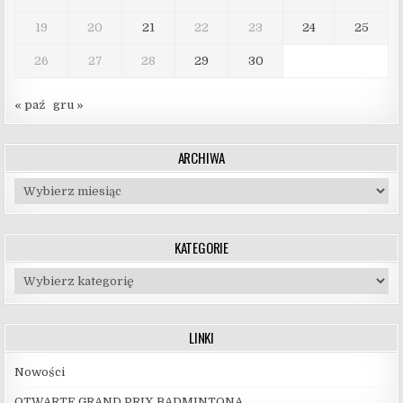
19
20
21
22
23
24
25
26
27
28
29
30
« paź
gru »
ARCHIWA
Archiwa
KATEGORIE
Kategorie
LINKI
Nowości
OTWARTE GRAND PRIX BADMINTONA