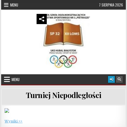
Skip to content
MENU
7 SIERPNIA 2026
UKS Hubal Białystok
Klub Sportowy
MENU
Turniej Niepodległości
Wyniki >>