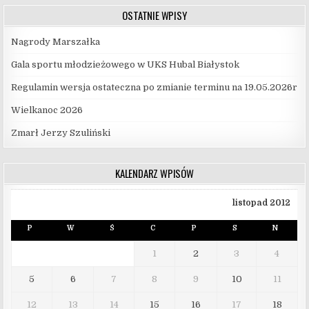
OSTATNIE WPISY
Nagrody Marszałka
Gala sportu młodzieżowego w UKS Hubal Białystok
Regulamin wersja ostateczna po zmianie terminu na 19.05.2026r
Wielkanoc 2026
Zmarł Jerzy Szuliński
KALENDARZ WPISÓW
listopad 2012
P
W
Ś
C
P
S
N
1
2
3
4
5
6
7
8
9
10
11
12
13
14
15
16
17
18