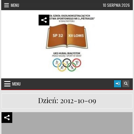
Skip to content
MENU
10 SIERPNIA 2026
UKS Hubal Białystok
Klub Sportowy
MENU
Dzień:
2012-10-09