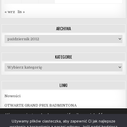
« wrz
lis »
ARCHIWA
Archiwa
KATEGORIE
Kategorie
LINKI
Nowości
OTWARTE GRAND PRIX BADMINTONA
Używamy ciasteczek, aby zapewnić najlepszą jakość
korzystania z naszej witryny.
Używamy plików ciasteczka, aby zapewnić Ci jak najlepsze
Więcej informacji na temat plików ciasteczka, których
wrażenia z korzystania z naszej witryny. Jeśli nadal będziesz