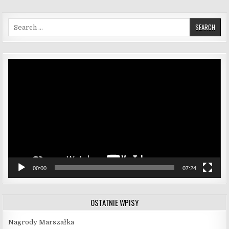
Search for:
Odtwarzacz
video
00:00
07:24
OSTATNIE WPISY
Nagrody Marszałka