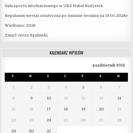
Gala sportu młodzieżowego w UKS Hubal Białystok
Regulamin wersja ostateczna po zmianie terminu na 19.05.2026r
Wielkanoc 2026
Zmarł Jerzy Szuliński
KALENDARZ WPISÓW
październik 2012
P
W
Ś
C
P
S
N
1
2
3
4
5
6
7
8
9
10
11
12
13
14
15
16
17
18
19
20
21
22
23
24
25
26
27
28
29
30
31