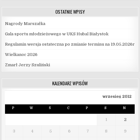
OSTATNIE WPISY
Nagrody Marszałka
Gala sportu młodzieżowego w UKS Hubal Białystok
Regulamin wersja ostateczna po zmianie terminu na 19.05.2026r
Wielkanoc 2026
Zmarł Jerzy Szuliński
KALENDARZ WPISÓW
wrzesień 2012
P
W
Ś
C
P
S
N
1
2
3
4
5
6
7
8
9