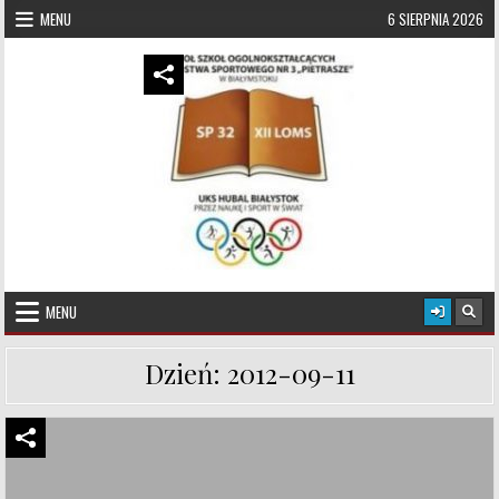
Skip to content
MENU
6 SIERPNIA 2026
UKS Hubal Białystok
Klub Sportowy
MENU
Dzień:
2012-09-11