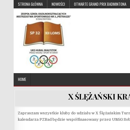
Skip to content
STRONA GŁÓWNA
NOWOŚCI
OTWARTE GRAND PRIX BADMINTONA
UKS Hubal Białystok
Klub Sportowy
HOME
X ŚLĘŻAŃSKI K
Zapraszam wszystkie kluby do udziału w X Ślężańskim Turn
kalendarza PZBad będzie współfinasowany przez UMiG Sobót