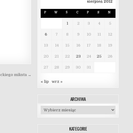
sierpień 2012
P
W
Ś
C
P
S
N
1
2
3
4
5
6
7
8
9
10
11
12
13
14
15
16
17
18
19
20
21
22
23
24
25
26
27
28
29
30
31
ockiego miksta →
« lip
wrz »
ARCHIWA
Archiwa
KATEGORIE