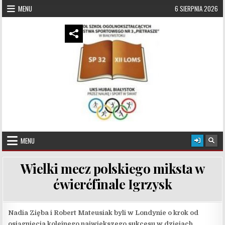
Skip to content
MENU
6 SIERPNIA 2026
UKS Hubal Białystok
Klub Sportowy
MENU
Wielki mecz polskiego miksta w
ćwierćfinale Igrzysk
Nadia Zięba
i
Robert Mateusiak
byli w Londynie o krok od
osiągnięcia kolejnego największego sukcesu w dziejach