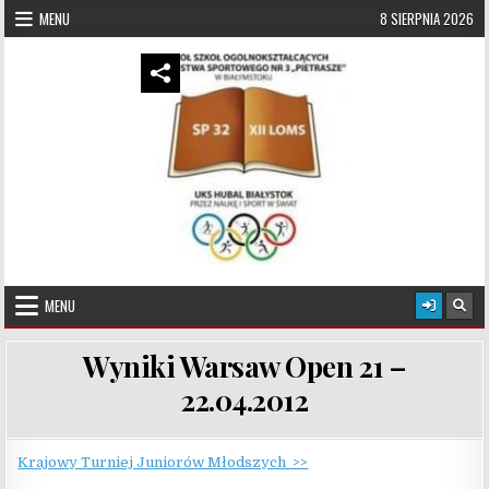
Skip to content
MENU
8 SIERPNIA 2026
UKS Hubal Białystok
Klub Sportowy
MENU
Wyniki Warsaw Open 21 –
22.04.2012
Krajowy Turniej Juniorów Młodszych >>