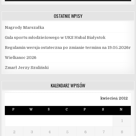
OSTATNIE WPISY
Nagrody Marszałka
Gala sportu młodzieżowego w UKS Hubal Białystok
Regulamin wersja ostateczna po zmianie terminu na 19.05.2026r
Wielkanoc 2026
Zmarł Jerzy Szuliński
KALENDARZ WPISÓW
kwiecień 2012
P
W
Ś
C
P
S
N
1
2
3
4
5
6
7
8