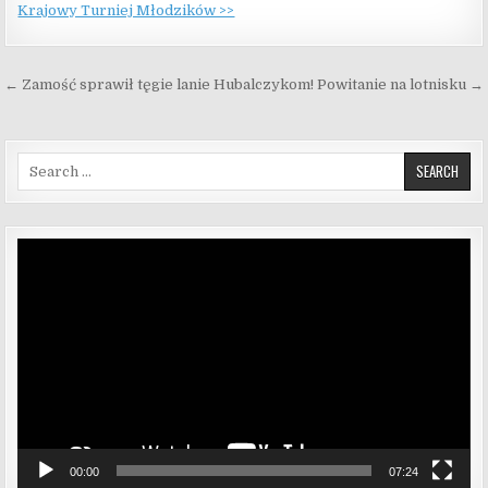
Krajowy Turniej Młodzików >>
Nawigacja wpisu
← Zamość sprawił tęgie lanie Hubalczykom!
Powitanie na lotnisku →
Search for:
Odtwarzacz
video
00:00
07:24